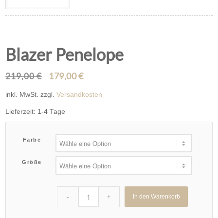
Blazer Penelope
179,00
€
219,00
€
Ursprünglicher
Aktueller
Preis
Preis
inkl. MwSt.
zzgl.
Versandkosten
war:
ist:
219,00 €
179,00 €.
Lieferzeit: 1-4 Tage
Farbe
Größe
In den Warenkorb