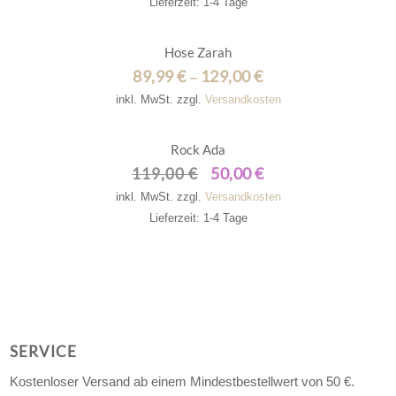
Lieferzeit: 1-4 Tage
Angebot!
Hose Zarah
89,99
€
129,00
€
–
inkl. MwSt.
zzgl.
Versandkosten
Angebot!
Rock Ada
50,00
€
119,00
€
Ursprünglicher
Aktueller
Preis
Preis
inkl. MwSt.
zzgl.
Versandkosten
war:
ist:
Lieferzeit: 1-4 Tage
119,00 €
50,00 €.
SERVICE
Kostenloser Versand ab einem Mindestbestellwert von 50 €.