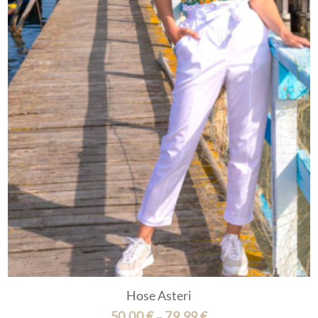
Hose Asteri
50,00
€
79,99
€
–