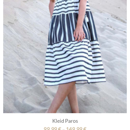
Kleid Paros
99,99
€
149,99
€
–