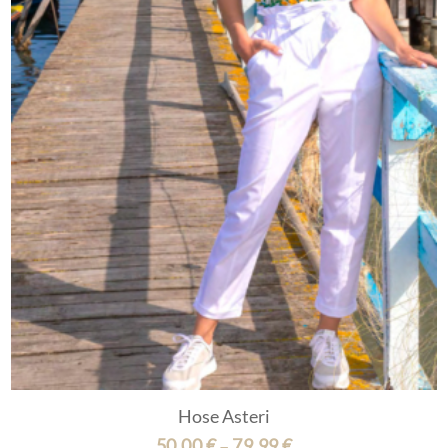
Hose Asteri
50,00
€
79,99
€
–