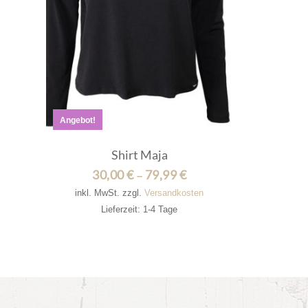
Angebot!
Shirt Maja
30,00
€
79,99
€
–
inkl. MwSt.
zzgl.
Versandkosten
Lieferzeit: 1-4 Tage