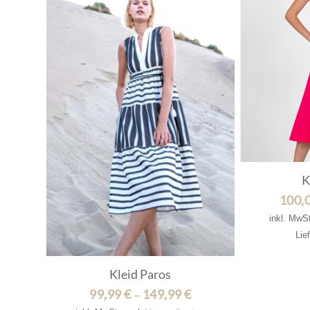
K
100,
inkl. MwS
Lie
Kleid Paros
99,99
€
149,99
€
–