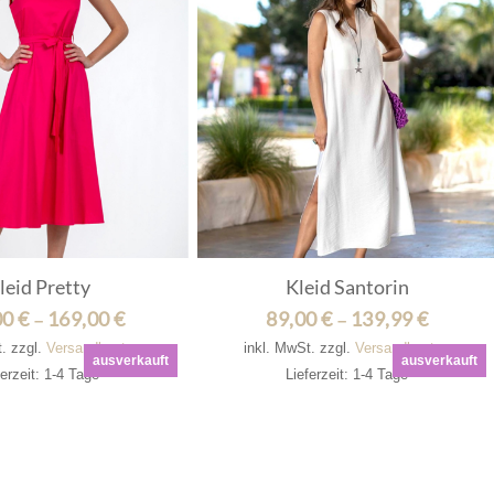
leid Pretty
Kleid Santorin
00
€
169,00
€
89,00
€
139,99
€
–
–
t.
zzgl.
Versandkosten
inkl. MwSt.
zzgl.
Versandkosten
ausverkauft
ausverkauft
ferzeit: 1-4 Tage
Lieferzeit: 1-4 Tage