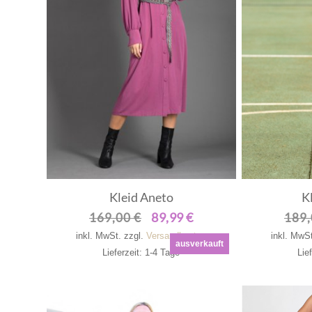
Kleid Aneto
K
89,99
€
169,00
€
Ursprünglicher
Aktueller
189
Preis
Preis
inkl. MwSt.
zzgl.
Versandkosten
inkl. MwS
ausverkauft
war:
ist:
Lieferzeit: 1-4 Tage
Lie
169,00 €
89,99 €.